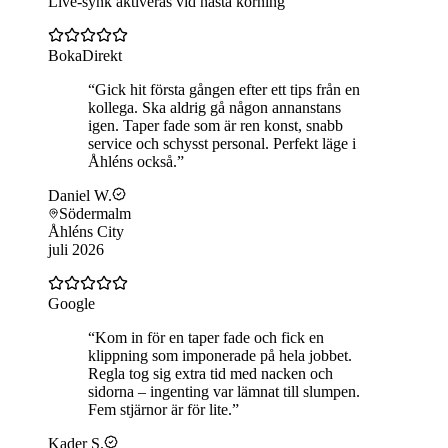
Live-synk aktiveras vid nästa körning
BokaDirekt
“
Gick hit första gången efter ett tips från en
kollega. Ska aldrig gå någon annanstans
igen. Taper fade som är ren konst, snabb
service och schysst personal. Perfekt läge i
Åhléns också.
”
Daniel W.
Södermalm
Åhléns City
juli 2026
Google
“
Kom in för en taper fade och fick en
klippning som imponerade på hela jobbet.
Regla tog sig extra tid med nacken och
sidorna – ingenting var lämnat till slumpen.
Fem stjärnor är för lite.
”
Kader S.