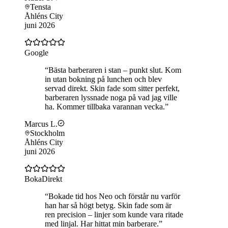
Tensta
Åhléns City
juni 2026
Google
“
Bästa barberaren i stan – punkt slut. Kom
in utan bokning på lunchen och blev
servad direkt. Skin fade som sitter perfekt,
barberaren lyssnade noga på vad jag ville
ha. Kommer tillbaka varannan vecka.
”
Marcus L.
Stockholm
Åhléns City
juni 2026
BokaDirekt
“
Bokade tid hos Neo och förstår nu varför
han har så högt betyg. Skin fade som är
ren precision – linjer som kunde vara ritade
med linjal. Har hittat min barberare.
”