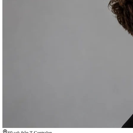
60 sek från T-Centralen